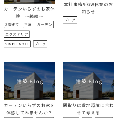
本社事務所GW休業のお
カーテンいらずのお家体
知らせ
験 〜続編〜
ブログ
2階建て
平屋
ガーデン
エクステリア
SIMPLENOTE
ブログ
カーテンいらずのお家を
間取りは敷地環境に合わ
体感してみませんか？
せて考える