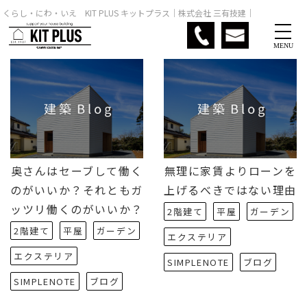
くらし・にわ・いえ KIT PLUS キットプラス｜株式会社 三有技建｜
MENU
奥さんはセーブして働く
無理に家賃よりローンを
のがいいか？それともガ
上げるべきではない理由
ッツリ働くのがいいか？
2階建て
平屋
ガーデン
2階建て
平屋
ガーデン
エクステリア
エクステリア
SIMPLENOTE
ブログ
SIMPLENOTE
ブログ