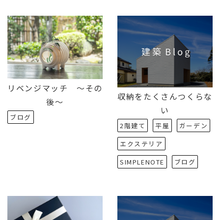
リベンジマッチ ～その
収納をたくさんつくらな
後～
い
ブログ
2階建て
平屋
ガーデン
エクステリア
SIMPLENOTE
ブログ