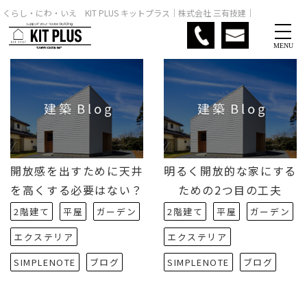
くらし・にわ・いえ KIT PLUS キットプラス｜株式会社 三有技建｜
MENU
開放感を出すために天井
明るく開放的な家にする
を高くする必要はない？
ための2つ目の工夫
2階建て
平屋
ガーデン
2階建て
平屋
ガーデン
エクステリア
エクステリア
SIMPLENOTE
ブログ
SIMPLENOTE
ブログ