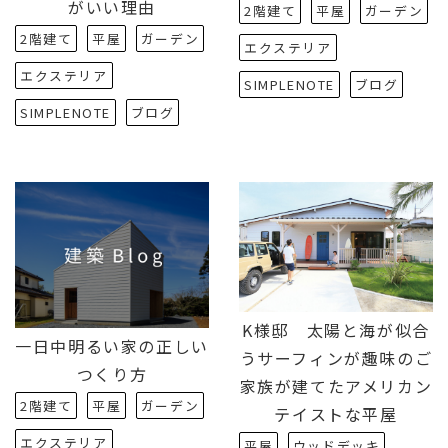
がいい理由
2階建て
平屋
ガーデン
2階建て
平屋
ガーデン
エクステリア
エクステリア
SIMPLENOTE
ブログ
SIMPLENOTE
ブログ
K様邸 太陽と海が似合
一日中明るい家の正しい
うサーフィンが趣味のご
つくり方
家族が建てたアメリカン
2階建て
平屋
ガーデン
テイストな平屋
エクステリア
平屋
ウッドデッキ