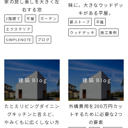
家の良し悪しを大きく左
昧に。大きなウッドデッ
右する窓
キがある平屋。
2階建て
平屋
ガーデン
薪ストーブ
平屋
エクステリア
ウッドデッキ
施工事例
SIMPLENOTE
ブログ
たとえリビングダイニン
外構費用を200万円カッ
グキッチンと言えど、
トするために必要な2つ
やみくもに広くしない方
の要素