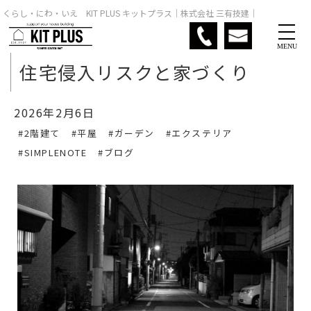
くらし・にわ・いえ KIT PLUS キットプラス｜株式会社 三有技建｜
MENU
住宅侵入リスクと家づくり
2026年2月6日
#2階建て
#平屋
#ガーデン
#エクステリア
#SIMPLENOTE
#ブログ