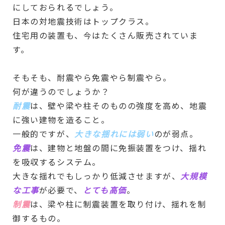
にしておられるでしょう。
日本の対地震技術はトップクラス。
住宅用の装置も、今はたくさん販売されていま
す。
そもそも、耐震やら免震やら制震やら。
何が違うのでしょうか？
耐震
は、壁や梁や柱そのものの強度を高め、地震
に強い建物を造ること。
一般的ですが、
大きな揺れには弱い
のが弱点。
免震
は、建物と地盤の間に免振装置をつけ、揺れ
を吸収するシステム。
大きな揺れでもしっかり低減させますが、
大規模
な工事
が必要で、
とても高価
。
制震
は、梁や柱に制震装置を取り付け、揺れを制
御するもの。